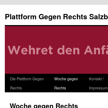
Zum
Inhalt
Plattform Gegen Rechts Salz
springen
Die Plattform Gegen
Woche gegen
Kontakt /
Rechts
Rechts
Impressum
Woche gegen Rechts