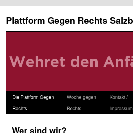
Zum
Inhalt
Plattform Gegen Rechts Salz
springen
Die Plattform Gegen
Woche gegen
Kontakt /
Rechts
Rechts
Impressum
Wer sind wir?